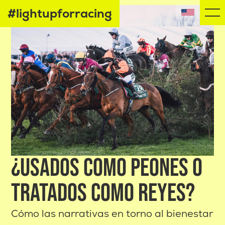
#lightupforracing
¿USADOS COMO PEONES O
TRATADOS COMO REYES?
Cómo las narrativas en torno al bienestar